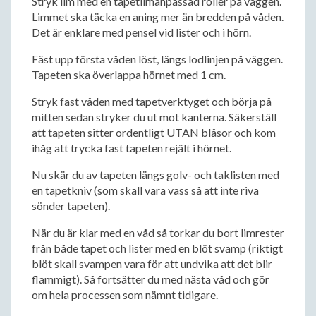
Stryk lim med en tapetlimanpassad roller på väggen.
Limmet ska täcka en aning mer än bredden på våden.
Det är enklare med pensel vid lister och i hörn.
Fäst upp första våden löst, längs lodlinjen på väggen.
Tapeten ska överlappa hörnet med 1 cm.
Stryk fast våden med tapetverktyget och börja på
mitten sedan stryker du ut mot kanterna. Säkerställ
att tapeten sitter ordentligt UTAN blåsor och kom
ihåg att trycka fast tapeten rejält i hörnet.
Nu skär du av tapeten längs golv- och taklisten med
en tapetkniv (som skall vara vass så att inte riva
sönder tapeten).
När du är klar med en våd så torkar du bort limrester
från både tapet och lister med en blöt svamp (riktigt
blöt skall svampen vara för att undvika att det blir
flammigt). Så fortsätter du med nästa våd och gör
om hela processen som nämnt tidigare.