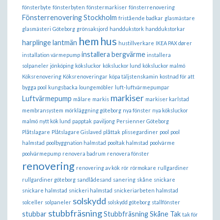
fönsterbyte
fönsterbyten
fönstermarkiser
fönsterrenovering
Fönsterrenovering Stockholm
fristående badkar
glasmästare
glasmästeri
Göteborg
grönsaksjord
handdukstork
handdukstorkar
hem
hus
harplinge lantmän
hustillverkare
IKEA PAX dører
installera bergvärme
installation värmepump
installera
solpaneler
jönköping
köksluckor
köksluckor lund
köksluckor malmö
Köksrenovering
Köksrenoveringar
köpa täljstenskamin
kostnad för att
bygga pool
kungsbacka
loungemöbler
luft-luftvärmepumpar
markiser
Luftvärmepump
målare
markis
markiser karlstad
membransystem
mörkläggning göteborg
nya fönster
nya köksluckor
malmö
nytt kök lund
papptak
paviljong
Persienner Göteborg
Plåtslagare
Plåtslagare Gislaved
plåttak
plissegardiner
pool
pool
halmstad
poolbyggnation halmstad
pooltak halmstad
poolvärme
poolvärmepump
renovera badrum
renovera fönster
renovering
renovering av kök
rör
rörmokare
rullgardiner
rullgardiner göteborg
sandlådesand
sanering
skåne
snickare
snickare halmstad
snickeri halmstad
snickeriarbeten halmstad
solskydd
solceller
solpaneler
solskydd göteborg
stallfönster
stubbfräsning
stubbar
Stubbfräsning Skåne
Tak
tak för