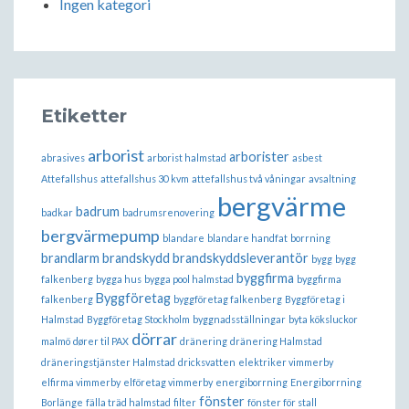
Ingen kategori
Etiketter
arborist
arborister
abrasives
arborist halmstad
asbest
Attefallshus
attefallshus 30 kvm
attefallshus två våningar
avsaltning
bergvärme
badrum
badkar
badrumsrenovering
bergvärmepump
blandare
blandare handfat
borrning
brandlarm
brandskydd
brandskyddsleverantör
bygg
bygg
byggfirma
falkenberg
bygga hus
bygga pool halmstad
byggfirma
Byggföretag
falkenberg
byggföretag falkenberg
Byggföretag i
Halmstad
Byggföretag Stockholm
byggnadsställningar
byta köksluckor
dörrar
malmö
dører til PAX
dränering
dränering Halmstad
dräneringstjänster Halmstad
dricksvatten
elektriker vimmerby
elfirma vimmerby
elföretag vimmerby
energiborrning
Energiborrning
fönster
Borlänge
fälla träd halmstad
filter
fönster för stall