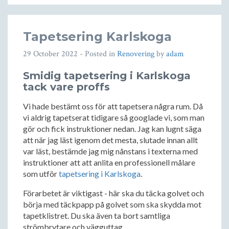
Tapetsering Karlskoga
29 October 2022
- Posted in
Renovering
by
adam
Smidig tapetsering i Karlskoga
tack vare proffs
Vi hade bestämt oss för att tapetsera några rum. Då
vi aldrig tapetserat tidigare så googlade vi, som man
gör och fick instruktioner nedan. Jag kan lugnt säga
att när jag läst igenom det mesta, slutade innan allt
var läst, bestämde jag mig nånstans i texterna med
instruktioner att att anlita en professionell målare
som utför
tapetsering i Karlskoga
.
Förarbetet är viktigast - här ska du täcka golvet och
börja med täckpapp på golvet som ska skydda mot
tapetklistret. Du ska även ta bort samtliga
strömbrytare och vägguttag.