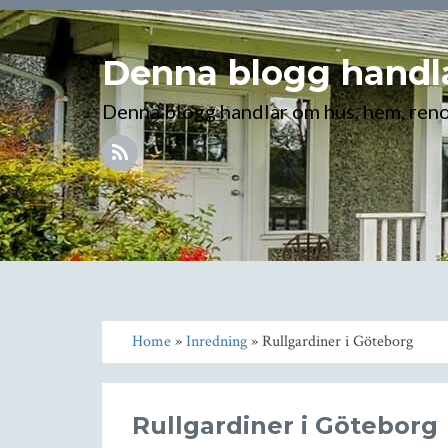
Denna blogg handla
Denna blogg handlar om hus, hem, ren
Home
»
Inredning
» Rullgardiner i Göteborg
Rullgardiner i Göteborg