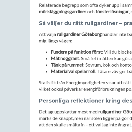
Relaterade begrepp som ofta dyker upp i sa
mörkläggningsgardiner
och
fönsterlösningar
,
Så väljer du rätt rullgardiner – pr
Att välja
rullgardiner Göteborg
handlar inte ba
mig längs vägen:
Fundera på funktion först
: Vill du block
Mät noggrant
: Små fel i måtten kan göra 
Tänk på rummet
: Sovrum, kök och kontor
Materialval spelar roll
: Tätare väv ger b
Statistik från Energimyndigheten visar att rä
vilket också påverkar energiförbrukningen posi
Personliga reflektioner kring d
Det jag uppskattar mest med
rullgardiner Gö
märks de knappt, men när solen ligger på gör de
att den skulle smälta in – ett val jag inte ångrat.