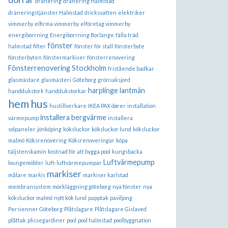
dränering
dränering Halmstad
dräneringstjänster Halmstad
dricksvatten
elektriker
vimmerby
elfirma vimmerby
elföretag vimmerby
energiborrning
Energiborrning Borlänge
fälla träd
fönster
halmstad
filter
fönster för stall
fönsterbyte
fönsterbyten
fönstermarkiser
fönsterrenovering
Fönsterrenovering Stockholm
fristående badkar
glasmästare
glasmästeri
Göteborg
grönsaksjord
harplinge lantmän
handdukstork
handdukstorkar
hem
hus
hustillverkare
IKEA PAX dører
installation
installera bergvärme
värmepump
installera
solpaneler
jönköping
köksluckor
köksluckor lund
köksluckor
malmö
Köksrenovering
Köksrenoveringar
köpa
täljstenskamin
kostnad för att bygga pool
kungsbacka
Luftvärmepump
loungemöbler
luft-luftvärmepumpar
markiser
målare
markis
markiser karlstad
membransystem
mörkläggning göteborg
nya fönster
nya
köksluckor malmö
nytt kök lund
papptak
paviljong
Persienner Göteborg
Plåtslagare
Plåtslagare Gislaved
plåttak
plissegardiner
pool
pool halmstad
poolbyggnation