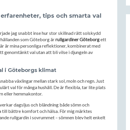
erfarenheter, tips och smarta val
rjade jag snabbt inse hur stor skillnad rätt solskydd
förhållanden som Göteborg är
rullgardiner Göteborg
ett
här är mina personliga reflektioner, kombinerat med
tt genomtänkt val utan att bli vilse i djungeln av
al i Göteborgs klimat
nabba växlingar mellan stark sol, moln och regn. Just
ulärt val för många hushåll. De är flexibla, tar lite plats
um eller hemmakontor.
påverkar dagsljus och bländning både sömn och
 till bättre komfort och hälsa. För mig märktes
gande rullgardin i sovrummet – sömnen blev helt enkelt