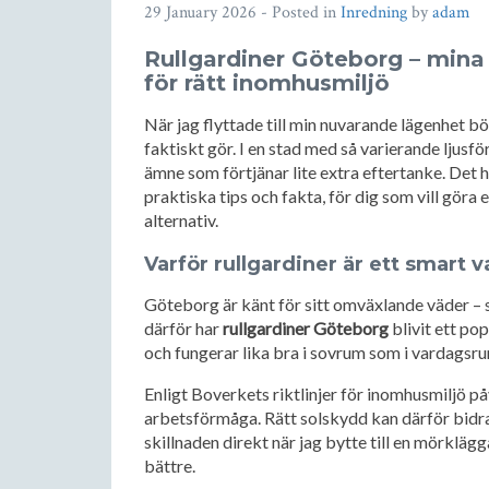
29 January 2026
- Posted in
Inredning
by
adam
Rullgardiner Göteborg – mina 
för rätt inomhusmiljö
När jag flyttade till min nuvarande lägenhet bö
faktiskt gör. I en stad med så varierande ljus
ämne som förtjänar lite extra eftertanke. Det 
praktiska tips och fakta, för dig som vill göra e
alternativ.
Varför rullgardiner är ett smart v
Göteborg är känt för sitt omväxlande väder – s
därför har
rullgardiner Göteborg
blivit ett pop
och fungerar lika bra i sovrum som i vardagsr
Enligt Boverkets riktlinjer för inomhusmiljö 
arbetsförmåga. Rätt solskydd kan därför bidra
skillnaden direkt när jag bytte till en mörkläg
bättre.