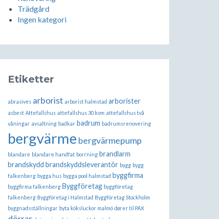
Trädgård
Ingen kategori
Etiketter
arborist
arborister
abrasives
arborist halmstad
asbest
Attefallshus
attefallshus 30 kvm
attefallshus två
badrum
våningar
avsaltning
badkar
badrumsrenovering
bergvärme
bergvärmepump
brandlarm
blandare
blandare handfat
borrning
brandskydd
brandskyddsleverantör
bygg
bygg
byggfirma
falkenberg
bygga hus
bygga pool halmstad
Byggföretag
byggfirma falkenberg
byggföretag
falkenberg
Byggföretag i Halmstad
Byggföretag Stockholm
byggnadsställningar
byta köksluckor malmö
dører til PAX
dörrar