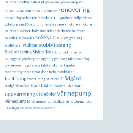
halmstad
pooltak halmstad
poolvärme
poolvärmepump
renovering
renovera badrum
renovera fönster
renovering av kök
rör
rörmokare
rullgardiner
rullgardiner
göteborg
sandlådesand
sanering
skåne
snickare
snickare
halmstad
snickeri halmstad
snickeriarbeten halmstad
solskydd
solceller
solpaneler
solskydd göteborg
stubbfräsning
stubbar
stallfönster
Stubbfräsning Skåne
Tak
tak för pool halmstad
takläggare göteborg
takläggning göteborg
takrenovering
takrenovering göteborg
täljstenskamin
tapeter
tapetsering
terrassmarkiser
torka handdukar
trädgård
trädfällning
trädfällning halmstad
trädstubbar
trädgårdsmöbler
tvättställsblandare
värmepump
uppvärmning
utemöbler
värmepumpar
värmepumpsinstallatörer
vattenmantlad
kakelugn
vvs
wood
wood abrasives