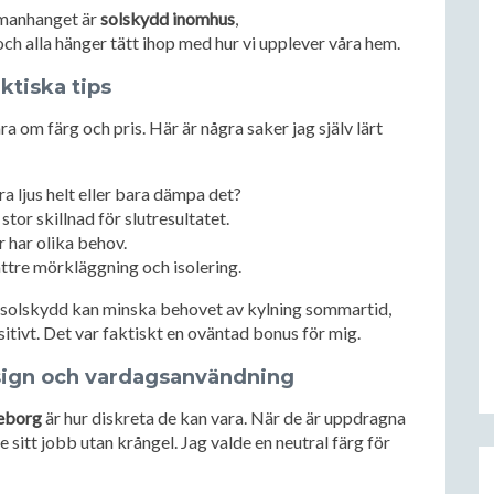
mmanhanget är
solskydd inomhus
,
 och alla hänger tätt ihop med hur vi upplever våra hem.
aktiska tips
ra om färg och pris. Här är några saker jag själv lärt
era ljus helt eller bara dämpa det?
stor skillnad för slutresultatet.
 har olika behov.
ättre mörkläggning och isolering.
tt solskydd kan minska behovet av kylning sommartid,
tivt. Det var faktiskt en oväntad bonus för mig.
esign och vardagsanvändning
teborg
är hur diskreta de kan vara. När de är uppdragna
 sitt jobb utan krångel. Jag valde en neutral färg för