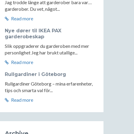
Jag trodde länge att garderober bara var…
garderober. Du vet, något...
Read more
Nye dører til IKEA PAX
garderobeskap
Slik oppgraderer du garderoben med mer
personlighet Jeg har brukt utallige...
Read more
Rullgardiner i Göteborg
Rullgardiner Göteborg – mina erfarenheter,
tips och smarta val för...
Read more
Archive