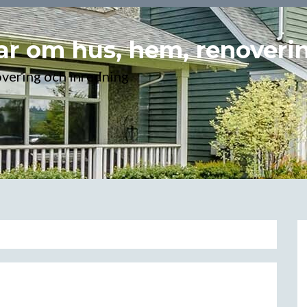
r om hus, hem, renoveri
overing och inredning