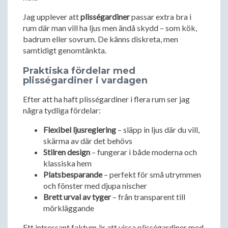
Jag upplever att
plisségardiner
passar extra bra i
rum där man vill ha ljus men ändå skydd – som kök,
badrum eller sovrum. De känns diskreta, men
samtidigt genomtänkta.
Praktiska fördelar med
plisségardiner i vardagen
Efter att ha haft plisségardiner i flera rum ser jag
några tydliga fördelar:
Flexibel ljusreglering
– släpp in ljus där du vill,
skärma av där det behövs
Stilren design
– fungerar i både moderna och
klassiska hem
Platsbesparande
– perfekt för små utrymmen
och fönster med djupa nischer
Brett urval av tyger
– från transparent till
mörkläggande
Ett intressant faktum är att vissa plisségardiner med