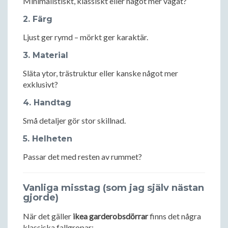
Minimalistiskt, klassiskt eller något mer vågat?
2. Färg
Ljust ger rymd – mörkt ger karaktär.
3. Material
Släta ytor, trästruktur eller kanske något mer
exklusivt?
4. Handtag
Små detaljer gör stor skillnad.
5. Helheten
Passar det med resten av rummet?
Vanliga misstag (som jag själv nästan
gjorde)
När det gäller
ikea garderobsdörrar
finns det några
klassiska fallgropar: