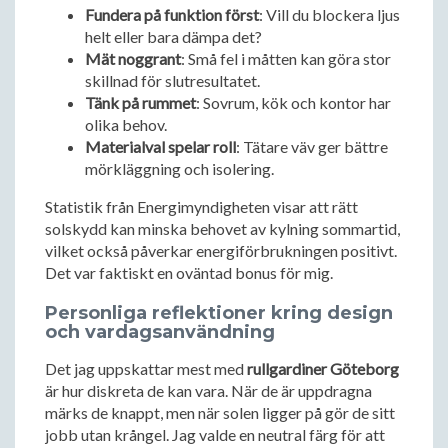
Fundera på funktion först
: Vill du blockera ljus
helt eller bara dämpa det?
Mät noggrant
: Små fel i måtten kan göra stor
skillnad för slutresultatet.
Tänk på rummet
: Sovrum, kök och kontor har
olika behov.
Materialval spelar roll
: Tätare väv ger bättre
mörkläggning och isolering.
Statistik från Energimyndigheten visar att rätt
solskydd kan minska behovet av kylning sommartid,
vilket också påverkar energiförbrukningen positivt.
Det var faktiskt en oväntad bonus för mig.
Personliga reflektioner kring design
och vardagsanvändning
Det jag uppskattar mest med
rullgardiner Göteborg
är hur diskreta de kan vara. När de är uppdragna
märks de knappt, men när solen ligger på gör de sitt
jobb utan krångel. Jag valde en neutral färg för att