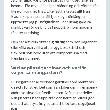
Jag har alltid varit lite besatt av hur ljuset faller in
hemma. För mycket sol ger bländning och värme, för
lite gör rummet trist. Efter att ha testat allt från
klassiska persienner till tjocka gardinlängder
upptäckte jag
plisségardiner
– och insåg ganska
snabbt varför de blivit så populära inom modern
fönsterinredning.
Den här artikeln riktar sig till dig som bor i lägenhet
eller villa och vill ha ett snyggt, praktiskt och
flexibelt solskydd utan att kompromissa med
känslan i rummet.
Vad är plisségardiner och varför
väljer så många dem?
Plisségardiner är veckade gardiner som monteras
direkt i fönstret. Det som särskiljer dem från många
andra solskydd är flexibiliteten. Många modeller
kan justeras både uppifrån och nerifrån, vilket gör
det lätt att styra insyn utan att blockera dagsljuset
helt.