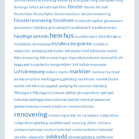
elfirma vimmerby
elföretag vimmerby
energiborrning
Energiborrning
fönster
Borlänge
fälla träd halmstad
filter
fönster för stall
fönsterbyte
fönsterbyten
fönstermarkiser
fönsterrenovering
Fönsterrenovering Stockholm
fristående badkar
glasmästare
glasmästeri
Göteborg
grönsaksjord
handdukstork
handdukstorkar
hem
hus
harplinge lantmän
hustillverkare
IKEA PAX dører
installera bergvärme
installation värmepump
installera
solpaneler
jönköping
köksluckor
köksluckor lund
köksluckor malmö
Köksrenovering
Köksrenoveringar
köpa täljstenskamin
kostnad för att
bygga pool
kungsbacka
loungemöbler
luft-luftvärmepumpar
markiser
Luftvärmepump
målare
markis
markiser karlstad
membransystem
mörkläggning göteborg
nya fönster
nya köksluckor
malmö
nytt kök lund
papptak
paviljong
Persienner Göteborg
Plåtslagare
Plåtslagare Gislaved
plåttak
plissegardiner
pool
pool
halmstad
poolbyggnation halmstad
pooltak halmstad
poolvärme
poolvärmepump
renovera badrum
renovera fönster
renovering
renovering av kök
rör
rörmokare
rullgardiner
rullgardiner göteborg
sandlådesand
sanering
skåne
snickare
snickare halmstad
snickeri halmstad
snickeriarbeten halmstad
solskydd
solceller
solpaneler
solskydd göteborg
stallfönster