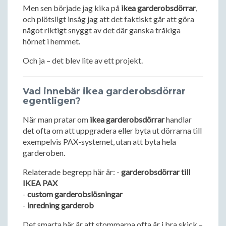
Men sen började jag kika på
ikea garderobsdörrar
,
och plötsligt insåg jag att det faktiskt går att göra
något riktigt snyggt av det där ganska tråkiga
hörnet i hemmet.
Och ja – det blev lite av ett projekt.
Vad innebär ikea garderobsdörrar
egentligen?
När man pratar om
ikea garderobsdörrar
handlar
det ofta om att uppgradera eller byta ut dörrarna till
exempelvis PAX-systemet, utan att byta hela
garderoben.
Relaterade begrepp här är: -
garderobsdörrar till
IKEA PAX
-
custom garderobslösningar
-
inredning garderob
Det smarta här är att stommarna ofta är i bra skick –