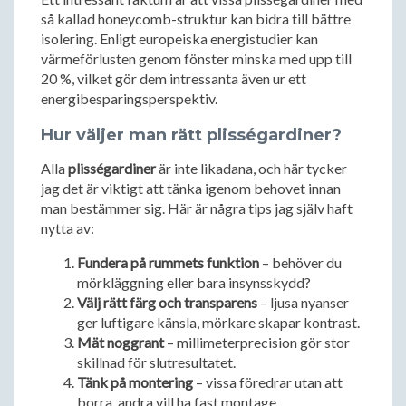
så kallad honeycomb-struktur kan bidra till bättre
isolering. Enligt europeiska energistudier kan
värmeförlusten genom fönster minska med upp till
20 %, vilket gör dem intressanta även ur ett
energibesparingsperspektiv.
Hur väljer man rätt plisségardiner?
Alla
plisségardiner
är inte likadana, och här tycker
jag det är viktigt att tänka igenom behovet innan
man bestämmer sig. Här är några tips jag själv haft
nytta av:
Fundera på rummets funktion
– behöver du
mörkläggning eller bara insynsskydd?
Välj rätt färg och transparens
– ljusa nyanser
ger luftigare känsla, mörkare skapar kontrast.
Mät noggrant
– millimeterprecision gör stor
skillnad för slutresultatet.
Tänk på montering
– vissa föredrar utan att
borra, andra vill ha fast montage.