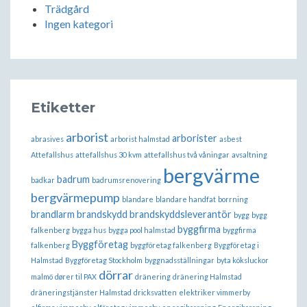
Trädgård
Ingen kategori
Etiketter
arborist
arborister
abrasives
arborist halmstad
asbest
Attefallshus
attefallshus 30 kvm
attefallshus två våningar
avsaltning
bergvärme
badrum
badkar
badrumsrenovering
bergvärmepump
blandare
blandare handfat
borrning
brandlarm
brandskydd
brandskyddsleverantör
bygg
bygg
byggfirma
falkenberg
bygga hus
bygga pool halmstad
byggfirma
Byggföretag
falkenberg
byggföretag falkenberg
Byggföretag i
Halmstad
Byggföretag Stockholm
byggnadsställningar
byta köksluckor
dörrar
malmö
dører til PAX
dränering
dränering Halmstad
dräneringstjänster Halmstad
dricksvatten
elektriker vimmerby