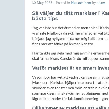
30 May 2025
- Posted in
Hus och hem
by
adam
Så väljer du rätt markiser i K
bästa tips
Jag vet inte hur det är med er, men solen i Karl
vi är inte Mallorca direkt, men när solen väl ti
började jag nyligen nörda ner mig i allt som ha
finns mer att tänka på än man kan tro.
Här tänkte jag dela med mig av mina erfarenhet
skaffa markiser. Kanske är du mitt uppe i samm
Varför markiser är en smart inves
Vi som bor här vet att vädret kan vara minst s
Markiser i Karlstad hjälper inte bara till at
skyddar även fönster och möbler från bleknin
som markiser minska värmeinstrålningen med u
lägre elkostnader för luftkonditionering – gans
Olika typer av markiser att välja 