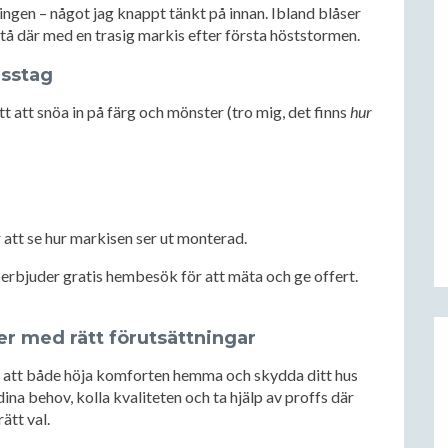
ingen – något jag knappt tänkt på innan. Ibland blåser
e stå där med en trasig markis efter första höststormen.
isstag
t att snöa in på färg och mönster (tro mig, det finns
hur
:
 att se hur markisen ser ut monterad.
 erbjuder gratis hembesök för att mäta och ge offert.
r med rätt förutsättningar
ätt att både höja komforten hemma och skydda ditt hus
na behov, kolla kvaliteten och ta hjälp av proffs där
ätt val.