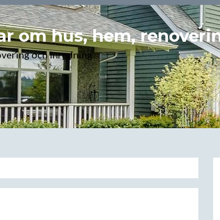
r om hus, hem, renoveri
overing och inredning