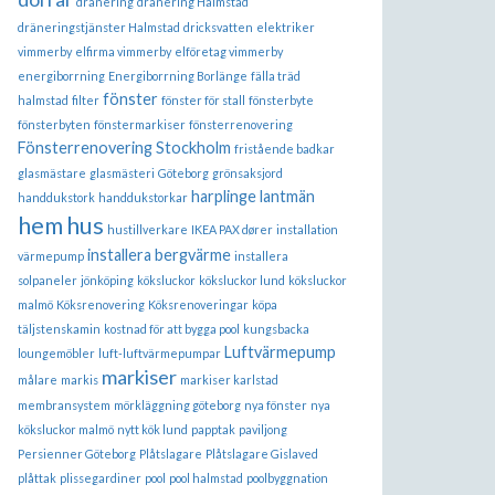
dränering
dränering Halmstad
dräneringstjänster Halmstad
dricksvatten
elektriker
vimmerby
elfirma vimmerby
elföretag vimmerby
energiborrning
Energiborrning Borlänge
fälla träd
fönster
halmstad
filter
fönster för stall
fönsterbyte
fönsterbyten
fönstermarkiser
fönsterrenovering
Fönsterrenovering Stockholm
fristående badkar
glasmästare
glasmästeri
Göteborg
grönsaksjord
harplinge lantmän
handdukstork
handdukstorkar
hem
hus
hustillverkare
IKEA PAX dører
installation
installera bergvärme
värmepump
installera
solpaneler
jönköping
köksluckor
köksluckor lund
köksluckor
malmö
Köksrenovering
Köksrenoveringar
köpa
täljstenskamin
kostnad för att bygga pool
kungsbacka
Luftvärmepump
loungemöbler
luft-luftvärmepumpar
markiser
målare
markis
markiser karlstad
membransystem
mörkläggning göteborg
nya fönster
nya
köksluckor malmö
nytt kök lund
papptak
paviljong
Persienner Göteborg
Plåtslagare
Plåtslagare Gislaved
plåttak
plissegardiner
pool
pool halmstad
poolbyggnation