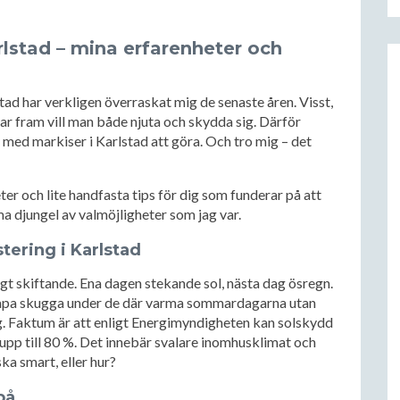
arlstad – mina erfarenheter och
stad har verkligen överraskat mig de senaste åren. Visst,
ttar fram vill man både njuta och skydda sig. Därför
r med markiser i Karlstad att göra. Och tro mig – det
er och lite handfasta tips för dig som funderar på att
a djungel av valmöjligheter som jag var.
tering i Karlstad
agt skiftande. Ena dagen stekande sol, nästa dag ösregn.
t skapa skugga under de där varma sommardagarna utan
g. Faktum är att enligt Energimyndigheten kan solskydd
pp till 80 %. Det innebär svalare inomhusklimat och
ka smart, eller hur?
på