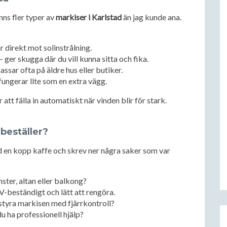
nns fler typer av
markiser i Karlstad
än jag kunde ana.
 direkt mot solinstrålning.
– ger skugga där du vill kunna sitta och fika.
assar ofta på äldre hus eller butiker.
fungerar lite som en extra vägg.
 att fälla in automatiskt när vinden blir för stark.
beställer?
d en kopp kaffe och skrev ner några saker som var
ter, altan eller balkong?
V-beständigt och lätt att rengöra.
 styra markisen med fjärrkontroll?
 du ha professionell hjälp?