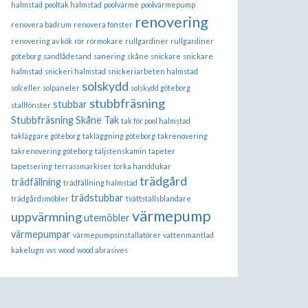
halmstad
pooltak halmstad
poolvärme
poolvärmepump
renovering
renovera badrum
renovera fönster
renovering av kök
rör
rörmokare
rullgardiner
rullgardiner
göteborg
sandlådesand
sanering
skåne
snickare
snickare
halmstad
snickeri halmstad
snickeriarbeten halmstad
solskydd
solceller
solpaneler
solskydd göteborg
stubbfräsning
stubbar
stallfönster
Stubbfräsning Skåne
Tak
tak för pool halmstad
takläggare göteborg
takläggning göteborg
takrenovering
takrenovering göteborg
täljstenskamin
tapeter
tapetsering
terrassmarkiser
torka handdukar
trädgård
trädfällning
trädfällning halmstad
trädstubbar
trädgårdsmöbler
tvättställsblandare
värmepump
uppvärmning
utemöbler
värmepumpar
värmepumpsinstallatörer
vattenmantlad
kakelugn
vvs
wood
wood abrasives