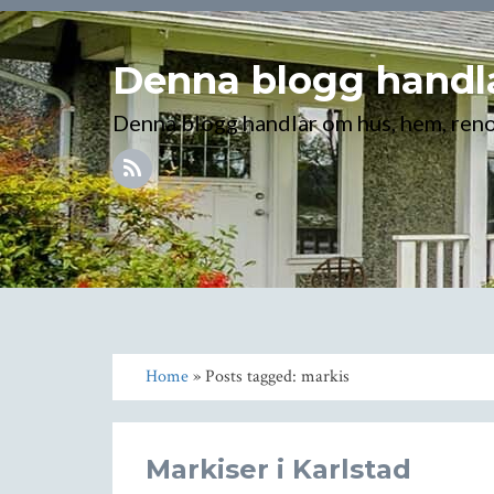
Denna blogg handla
Denna blogg handlar om hus, hem, ren
Home
» Posts tagged: markis
Markiser i Karlstad