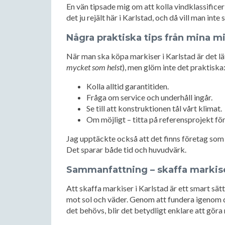
En vän tipsade mig om att kolla vindklassificer
det ju rejält här i Karlstad, och då vill man int
Några praktiska tips från mina m
När man ska köpa markiser i Karlstad är det lät
mycket som helst
), men glöm inte det praktiska
Kolla alltid garantitiden.
Fråga om service och underhåll ingår.
Se till att konstruktionen tål vårt klimat.
Om möjligt – titta på referensprojekt för
Jag upptäckte också att det finns företag som
Det sparar både tid och huvudvärk.
Sammanfattning – skaffa markise
Att skaffa markiser i Karlstad är ett smart s
mot sol och väder. Genom att fundera igenom di
det behövs, blir det betydligt enklare att göra r