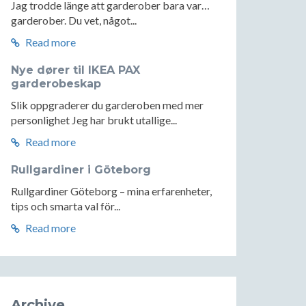
Jag trodde länge att garderober bara var…
garderober. Du vet, något...
Read more
Nye dører til IKEA PAX
garderobeskap
Slik oppgraderer du garderoben med mer
personlighet Jeg har brukt utallige...
Read more
Rullgardiner i Göteborg
Rullgardiner Göteborg – mina erfarenheter,
tips och smarta val för...
Read more
Archive