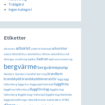
Trädgård
Ingen kategori
Etiketter
arborist
arborister
abrasives
arborist halmstad
asbest
Attefallshus
attefallshus 30 kvm
attefallshus två
badrum
våningar
avsaltning
badkar
badrumsrenovering
bergvärme
bergvärmepump
brandlarm
blandare
blandare handfat
borrning
brandskydd
brandskyddsleverantör
bygg
bygg
byggfirma
falkenberg
bygga hus
bygga pool halmstad
Byggföretag
byggfirma falkenberg
byggföretag
falkenberg
Byggföretag i Halmstad
Byggföretag Stockholm
byggnadsställningar
byta köksluckor malmö
dører til PAX
dörrar