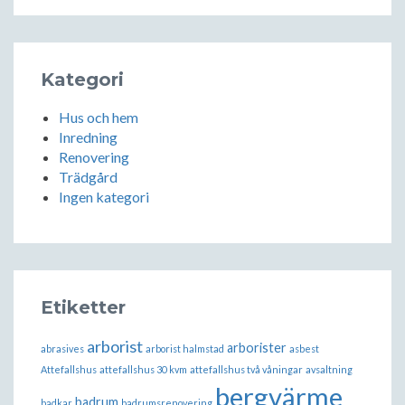
Kategori
Hus och hem
Inredning
Renovering
Trädgård
Ingen kategori
Etiketter
arborist
arborister
abrasives
arborist halmstad
asbest
Attefallshus
attefallshus 30 kvm
attefallshus två våningar
avsaltning
bergvärme
badrum
badkar
badrumsrenovering