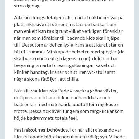
stressig dag.
Alla inredningsdetaljer och smarta funktioner var på
plats inklusive ett stilrent fristående badkar som
man enkelt kan ta sig runt vilket verkligen förenklar
när man som förälder till badande kids skall hjälpa
till. Dessutom är det en lyxig känsla att karet står en
bit ut i rummet. Vi skapade helheten med speglar (de
skall vara runda enligt dagens trend), dold dimbar
belysning, smarta förvaringslösningar, kakel och
klinker, handtag, kranar och stilren wc-stol samt
några sköna fåtöljer i att chilla.
När allt var klart skaffade vi vackra gröna växter,
doftpinnar och handdukar, badhanddukar och
badrockar med matchande badtofflor i mjukaste
frotté. Dessa fick även fungera som färgklickar som
höjde badrummets totala feel.
Fast något mer behövdes.
För när allt relaxande var
klart skapade blöta handdukar en tråkig syn. Vi hade