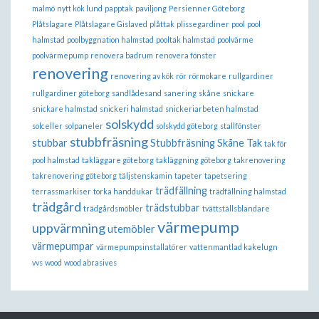
malmö
nytt kök lund
papptak
paviljong
Persienner Göteborg
Plåtslagare
Plåtslagare Gislaved
plåttak
plissegardiner
pool
pool
halmstad
poolbyggnation halmstad
pooltak halmstad
poolvärme
poolvärmepump
renovera badrum
renovera fönster
renovering
renovering av kök
rör
rörmokare
rullgardiner
rullgardiner göteborg
sandlådesand
sanering
skåne
snickare
snickare halmstad
snickeri halmstad
snickeriarbeten halmstad
solskydd
solceller
solpaneler
solskydd göteborg
stallfönster
stubbfräsning
stubbar
Stubbfräsning Skåne
Tak
tak för
pool halmstad
takläggare göteborg
takläggning göteborg
takrenovering
takrenovering göteborg
täljstenskamin
tapeter
tapetsering
trädfällning
terrassmarkiser
torka handdukar
trädfällning halmstad
trädgård
trädstubbar
trädgårdsmöbler
tvättställsblandare
värmepump
uppvärmning
utemöbler
värmepumpar
värmepumpsinstallatörer
vattenmantlad kakelugn
vvs
wood
wood abrasives