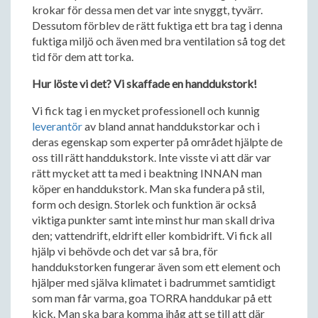
krokar för dessa men det var inte snyggt, tyvärr.
Dessutom förblev de rätt fuktiga ett bra tag i denna
fuktiga miljö och även med bra ventilation så tog det
tid för dem att torka.
Hur löste vi det? Vi skaffade en handdukstork!
Vi fick tag i en mycket professionell och kunnig
leverantör
av bland annat handdukstorkar och i
deras egenskap som experter på området hjälpte de
oss till rätt handdukstork. Inte visste vi att där var
rätt mycket att ta med i beaktning INNAN man
köper en handdukstork. Man ska fundera på stil,
form och design. Storlek och funktion är också
viktiga punkter samt inte minst hur man skall driva
den; vattendrift, eldrift eller kombidrift. Vi fick all
hjälp vi behövde och det var så bra, för
handdukstorken fungerar även som ett element och
hjälper med själva klimatet i badrummet samtidigt
som man får varma, goa TORRA handdukar på ett
kick. Man ska bara komma ihåg att se till att där