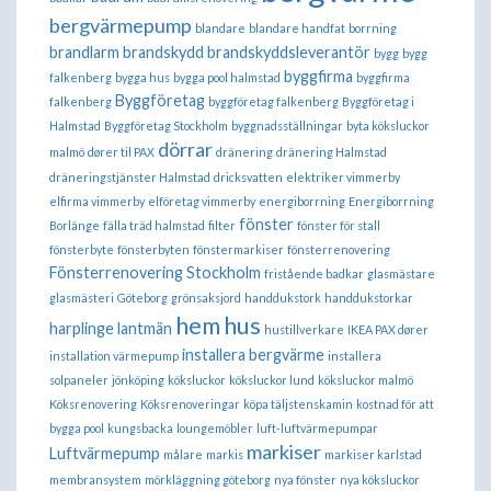
bergvärmepump
blandare
blandare handfat
borrning
brandlarm
brandskydd
brandskyddsleverantör
bygg
bygg
byggfirma
falkenberg
bygga hus
bygga pool halmstad
byggfirma
Byggföretag
falkenberg
byggföretag falkenberg
Byggföretag i
Halmstad
Byggföretag Stockholm
byggnadsställningar
byta köksluckor
dörrar
malmö
dører til PAX
dränering
dränering Halmstad
dräneringstjänster Halmstad
dricksvatten
elektriker vimmerby
elfirma vimmerby
elföretag vimmerby
energiborrning
Energiborrning
fönster
Borlänge
fälla träd halmstad
filter
fönster för stall
fönsterbyte
fönsterbyten
fönstermarkiser
fönsterrenovering
Fönsterrenovering Stockholm
fristående badkar
glasmästare
glasmästeri
Göteborg
grönsaksjord
handdukstork
handdukstorkar
hem
hus
harplinge lantmän
hustillverkare
IKEA PAX dører
installera bergvärme
installation värmepump
installera
solpaneler
jönköping
köksluckor
köksluckor lund
köksluckor malmö
Köksrenovering
Köksrenoveringar
köpa täljstenskamin
kostnad för att
bygga pool
kungsbacka
loungemöbler
luft-luftvärmepumpar
markiser
Luftvärmepump
målare
markis
markiser karlstad
membransystem
mörkläggning göteborg
nya fönster
nya köksluckor