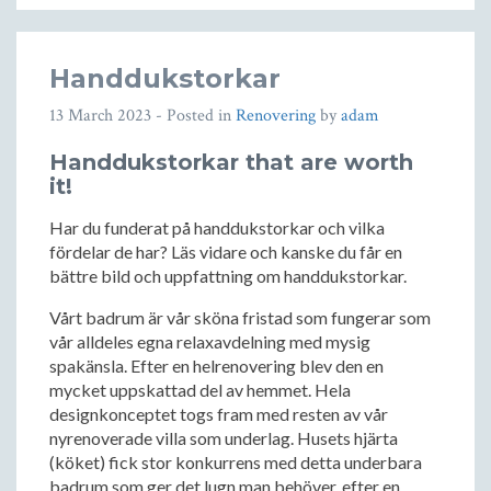
Handdukstorkar
13 March 2023
- Posted in
Renovering
by
adam
Handdukstorkar that are worth
it!
Har du funderat på handdukstorkar och vilka
fördelar de har? Läs vidare och kanske du får en
bättre bild och uppfattning om handdukstorkar.
Vårt badrum är vår sköna fristad som fungerar som
vår alldeles egna relaxavdelning med mysig
spakänsla. Efter en helrenovering blev den en
mycket uppskattad del av hemmet. Hela
designkonceptet togs fram med resten av vår
nyrenoverade villa som underlag. Husets hjärta
(köket) fick stor konkurrens med detta underbara
badrum som ger det lugn man behöver, efter en