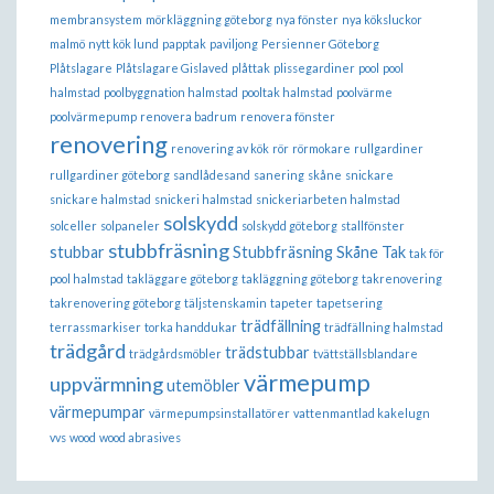
membransystem
mörkläggning göteborg
nya fönster
nya köksluckor
malmö
nytt kök lund
papptak
paviljong
Persienner Göteborg
Plåtslagare
Plåtslagare Gislaved
plåttak
plissegardiner
pool
pool
halmstad
poolbyggnation halmstad
pooltak halmstad
poolvärme
poolvärmepump
renovera badrum
renovera fönster
renovering
renovering av kök
rör
rörmokare
rullgardiner
rullgardiner göteborg
sandlådesand
sanering
skåne
snickare
snickare halmstad
snickeri halmstad
snickeriarbeten halmstad
solskydd
solceller
solpaneler
solskydd göteborg
stallfönster
stubbfräsning
stubbar
Stubbfräsning Skåne
Tak
tak för
pool halmstad
takläggare göteborg
takläggning göteborg
takrenovering
takrenovering göteborg
täljstenskamin
tapeter
tapetsering
trädfällning
terrassmarkiser
torka handdukar
trädfällning halmstad
trädgård
trädstubbar
trädgårdsmöbler
tvättställsblandare
värmepump
uppvärmning
utemöbler
värmepumpar
värmepumpsinstallatörer
vattenmantlad kakelugn
vvs
wood
wood abrasives