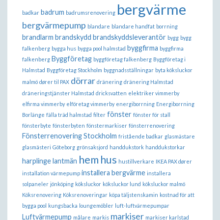
bergvärme
badrum
badkar
badrumsrenovering
bergvärmepump
blandare
blandare handfat
borrning
brandlarm
brandskydd
brandskyddsleverantör
bygg
bygg
byggfirma
falkenberg
bygga hus
bygga pool halmstad
byggfirma
Byggföretag
falkenberg
byggföretag falkenberg
Byggföretag i
Halmstad
Byggföretag Stockholm
byggnadsställningar
byta köksluckor
dörrar
malmö
dører til PAX
dränering
dränering Halmstad
dräneringstjänster Halmstad
dricksvatten
elektriker vimmerby
elfirma vimmerby
elföretag vimmerby
energiborrning
Energiborrning
fönster
Borlänge
fälla träd halmstad
filter
fönster för stall
fönsterbyte
fönsterbyten
fönstermarkiser
fönsterrenovering
Fönsterrenovering Stockholm
fristående badkar
glasmästare
glasmästeri
Göteborg
grönsaksjord
handdukstork
handdukstorkar
hem
hus
harplinge lantmän
hustillverkare
IKEA PAX dører
installera bergvärme
installation värmepump
installera
solpaneler
jönköping
köksluckor
köksluckor lund
köksluckor malmö
Köksrenovering
Köksrenoveringar
köpa täljstenskamin
kostnad för att
bygga pool
kungsbacka
loungemöbler
luft-luftvärmepumpar
markiser
Luftvärmepump
målare
markis
markiser karlstad